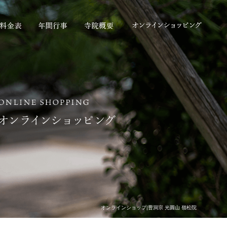
オンラインショップ|曹洞宗 光圓山 嶺松院