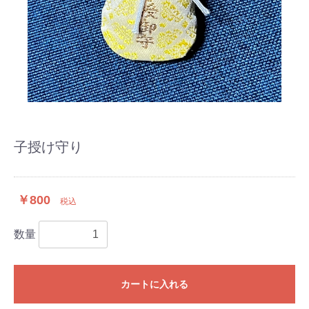
子授け守り
￥800
税込
数量
カートに入れる